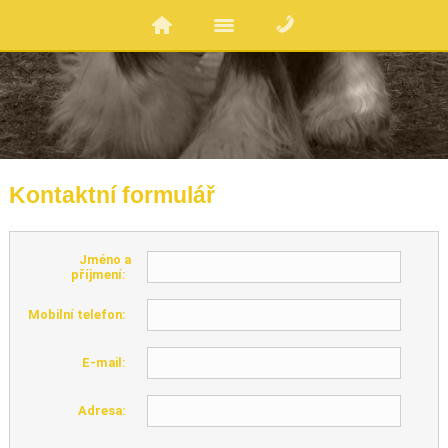
Kontaktní formulář
Jméno a
příjmení:
Mobilní telefon:
E-mail:
Adresa: