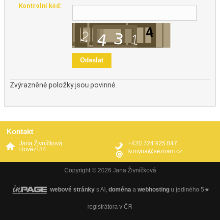
Kontrolní kód:
Zvýrazněné položky jsou povinné.
Kontakt
Jana Živníčková
+420 724 925 047
Hovězí 84
konyna@seznam.cz
Copyright © 2026 Jana Živníčková
webové stránky
s AI,
doména
a
webhosting
u jediného 5★
registrátora v ČR