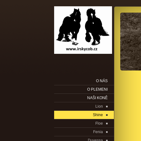
O NÁS
O PLEMENI
NAŠI KONĚ
Lion
Shine
Floe
Fenia
Duvessa