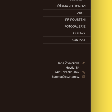
HŘÍBATA PO LIONOVI
AKCE
PŘIPOUŠTĚNÍ
FOTOGALERIE
ODKAZY
KONTAKT
Jana Živníčková
Hovězí 84
+420 724 925 047
konyna@seznam.cz